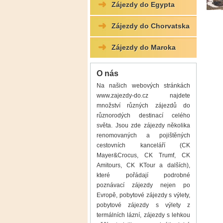
Zájezdy do Egypta
Zájezdy do Chorvatska
Zájezdy do Maroka
O nás
Na našich webových stránkách
www.zajezdy-do.cz
najdete
množství různých zájezdů do
různorodých destinací celého
světa. Jsou zde zájezdy několika
renomovaných a pojištěných
cestovních kanceláří (CK
Mayer&Crocus
,
CK Trumf,
CK
Amitours
,
CK KTour
a dalších),
které pořádají podrobné
poznávací zájezdy
nejen po
Evropě,
pobytové zájezdy s výlety
,
pobytové zájezdy s výlety z
termálních lázní
,
zájezdy s lehkou