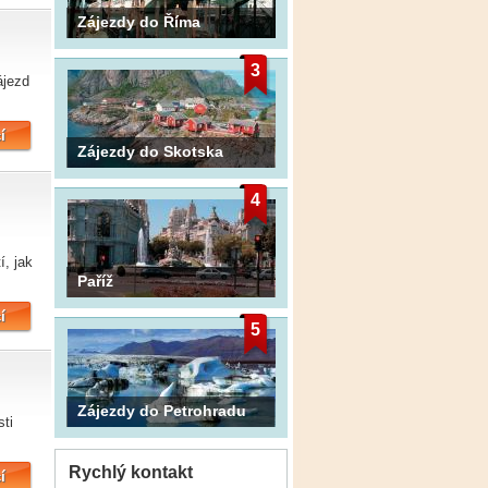
Zájezdy do Říma
3
ájezd
í
Zájezdy do Skotska
4
í, jak
Paříž
í
5
Zájezdy do Petrohradu
ti
Rychlý kontakt
í