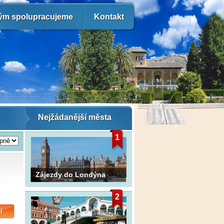
ým spolupracujeme
Kontakt
Nejžádanější města
1
Zájezdy do Londýna
í
2
í