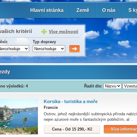
Hlavní stránka
Země
O nás
S k
vašich kritérií
Více možností
ěsíc
Typ dopravy
ezdy
no výsledků: 4
Řadit dle:
Korsika - turistika a moře
Francie
Ostrov, jehož nejkrásnější subtropická příroda nabíz
nejen azurové moře s fantastickým pobřežím, al ..
Cena - Od 15 290,- Kč
Více informac