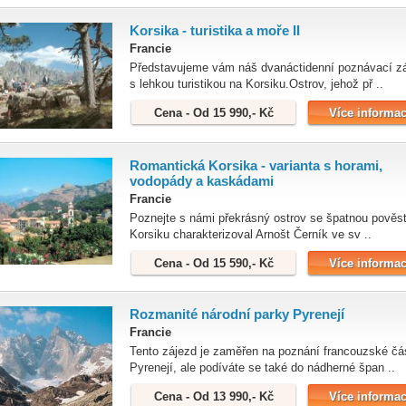
Korsika - turistika a moře II
Francie
Představujeme vám náš dvanáctidenní poznávací z
s lehkou turistikou na Korsiku.Ostrov, jehož př ..
Cena - Od 15 990,- Kč
Více informac
Romantická Korsika - varianta s horami,
vodopády a kaskádami
Francie
Poznejte s námi překrásný ostrov se špatnou pověst
Korsiku charakterizoval Arnošt Černík ve sv ..
Cena - Od 15 590,- Kč
Více informac
Rozmanité národní parky Pyrenejí
Francie
Tento zájezd je zaměřen na poznání francouzské čás
Pyrenejí, ale podíváte se také do nádherné špan ..
Cena - Od 13 990,- Kč
Více informac