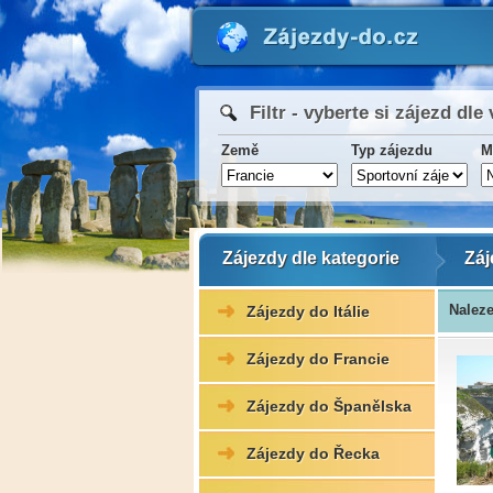
Filtr - vyberte si zájezd dle 
Země
Typ zájezdu
M
Zájezdy dle kategorie
Záj
Naleze
Zájezdy do Itálie
Zájezdy do Francie
Zájezdy do Španělska
Zájezdy do Řecka