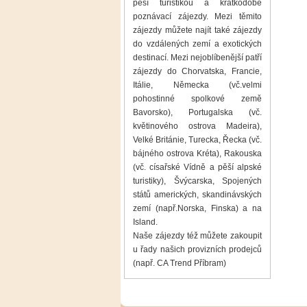
pěší turistikou
a
krátkodobé
poznávací zájezdy
. Mezi těmito
zájezdy můžete najít také zájezdy
do
vzdálených zemí
a exotických
destinací. Mezi nejoblíbenější patří
zájezdy do
Chorvatska
,
Francie
,
Itálie
,
Německa
(vč.velmi
pohostinné spolkové země
Bavorsko
),
Portugalska
(vč.
květinového ostrova
Madeira
),
Velké Británie
,
Turecka
, Řecka (vč.
bájného ostrova
Kréta)
, Rakouska
(vč. císařské
Vídně
a pěší
alpské
turistiky
),
Švýcarska
,
Spojených
států amerických
, skandinávských
zemí (např.
Norska
, Finska) a na
Island.
Naše zájezdy též můžete zakoupit
u řady našich provizních prodejců
(např.
CA Trend
Příbram)